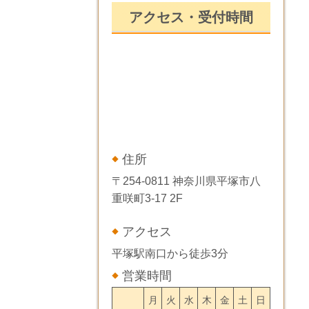
アクセス・受付時間
住所
〒254-0811 神奈川県平塚市八
重咲町3-17 2F
アクセス
平塚駅南口から徒歩3分
営業時間
月
火
水
木
金
土
日