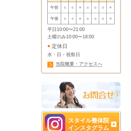
午前
○
○
×
○
○
○
×
午後
○
○
×
○
○
○
×
平日10:00〜21:00
土曜のみ
10:00〜18:00
定休日
水・日・祝祭日
当院概要・アクセスへ
スタイル整体院
インスタグラム